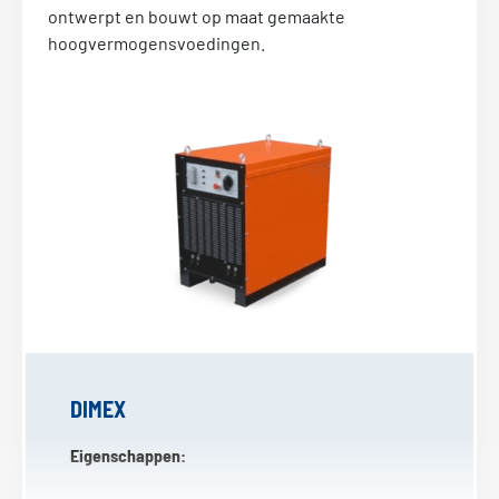
ontwerpt en bouwt op maat gemaakte
Stuur ons een e-mail
hoogvermogensvoedingen.
DIMEX
Eigenschappen: