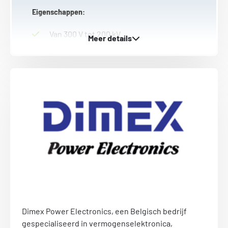
Eigenschappen:
Van 300 V tot 200 kV.
Van 300 W tot 200 kW.
Van 150 J/s tot 100 kJ/s.
Door klant bepaalde Vmax en Imax
zonder extra kosten.
Spanning en stroom geregeld (0 – 100%).
Volledig beveiligd tegen vonken,
overbelasting en kortsluiting.
Gebruiksvriendelijke bediening voor
manuele controle.
0 – 10 V bediening op afstand.
Interlock en inhibit functies, zwevende
uitgangen, interfaces en andere opties
beschikbaar.
Dimex Power Electronics, een Belgisch bedrijf
Bezoek website
gespecialiseerd in vermogenselektronica,