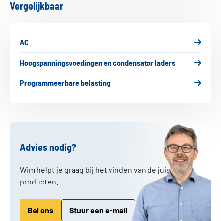
Vergelijkbaar
Hoge precisie.
Dual bereik en grote variatie in
spanning/stroom combinaties
AC
GW Instek begon als een fabrikant van
Hoogspanningsvoedingen en condensator laders
voedingen en groeide snel uit tot
ontwikkelaar van precisie elektronische test-
Programmeerbare belasting
en meetinstrumenten. GW Instek heeft een
sterke reputatie opgebouwd als
gerenommeerd merk, met focus op kwaliteit,
betaalbare oplossingen voor onderwijs en
industrie, en waardering voor integriteit en
Advies nodig?
innovatie.
Wim helpt je graag bij het vinden van de juiste
Bezoek website
producten.
Stuur ons een e-mail
Bel ons
Stuur een e-mail