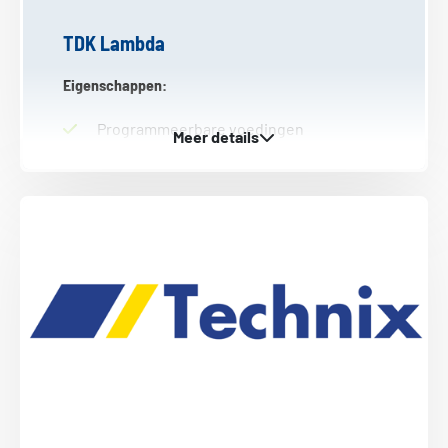
TDK Lambda
Eigenschappen:
Programmeerbare voedingen
Compacte afmetingen
Interface voor aansturing op afstand is
standaard
Uitgebreide mogelijkheden voor het
instellen van de voeding
Tot vijf jaar garantie
Het vermogen varieert van 750W tot 15kW.
Deze DC-voeding is ideaal voor toepassingen
in de OEM, industriële sector en in laboratoria.
Bezoek website